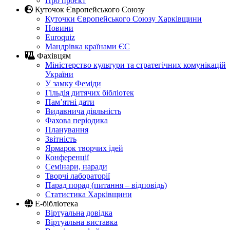
Про проєкт
Куточок Європейського Союзу
Куточки Європейського Союзу Харківщини
Новини
Euroquiz
Мандрівка країнами ЄС
Фахівцям
Міністерство культури та стратегічних комунікацій
України
У замку Феміди
Гільдія дитячих бібліотек
Пам’ятні дати
Видавнича діяльність
Фахова періодика
Планування
Звітність
Ярмарок творчих ідей
Конференції
Семінари, наради
Творчі лабораторії
Парад порад (питання – відповідь)
Статистика Харківщини
Е-бібліотека
Віртуальна довідка
Віртуальна виставка