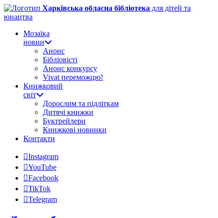
Харківська обласна бібліотека
для дітей та
юнацтва
Мозаїка
новин
Анонс
Бібліовісті
Анонс конкурсу
Vivat переможцю!
Книжковий
світ
Дорослим та підліткам
Дитячі книжки
Буктрейлери
Книжкові новинки
Контакти
Instagram
YouTube
Facebook
TikTok
Telegram