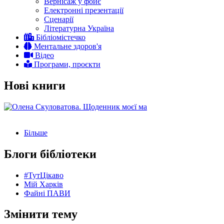
Вернісаж у фойє
Електронні презентації
Сценарії
Літературна Україна
Бібліомістечко
Ментальне здоров'я
Відео
Програми, проєкти
Нові книги
Більше
Блоги бібліотеки
#ТутЦікаво
Мій Харків
Файні ПАВИ
Змінити тему