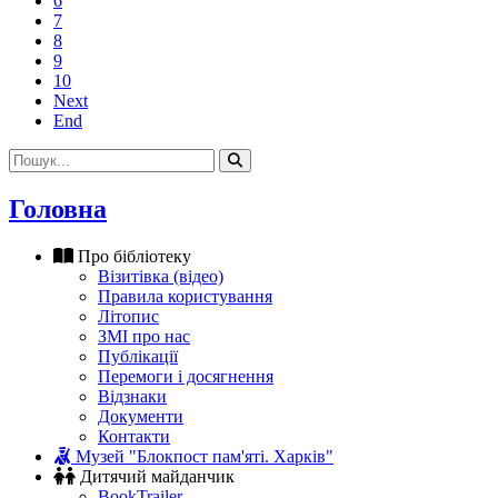
6
7
8
9
10
Next
End
Головна
Про бібліотеку
Візитівка (відео)
Правила користування
Літопис
ЗМІ про нас
Публікації
Перемоги і досягнення
Відзнаки
Документи
Контакти
Музей "Блокпост пам'яті. Харків"
Дитячий майданчик
BookTrailer