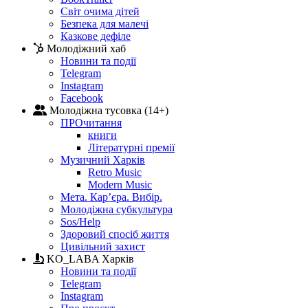
Світ очима дітей
Безпека для малечі
Казкове дефіле
Молодіжний хаб
Новини та події
Telegram
Instagram
Facebook
Молодіжна тусовка (14+)
ПРОчитання
книги
Літературні премії
Музичний Харків
Retro Music
Modern Music
Мета. Кар’єра. Вибір.
Молодіжна субкультура
Sos/Help
Здоровий спосіб життя
Цивільний захист
KO_LABA Харків
Новини та події
Telegram
Instagram