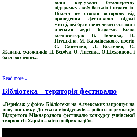
вони відчували беззаперечну
підтримку своїх батьків і педагогів.
Ніколи не стояли осторонь від
проведення фестивалю відомі
митці, які були почесними гостями і
членами журі. Згадаємо імена
композиторів В. Іванова, В.
Птушкіна, М. Кармінського, поетів
С. Сапеляка, Л. Костенко, С.
Жадана, художників Н. Вербук, О. Лисенка, О.Шеховцова і
багатьох інших.
Read more...
Бібліотека – територія фестивалю
«Вернісаж у фойє» Бібліотеки на Алчевських запрошує на
нову виставку. До уваги відвідувачів – роботи переможців
Відкритого Міжнародного фестивалю-конкурсу учнівської
творчості «Харків – місто добрих надій».