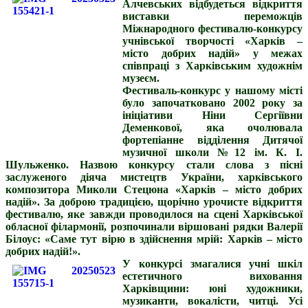
Алчевських відбудеться відкриття
виставки переможців
Міжнародного фестивалю-конкурсу
учнівської творчості «Харків –
місто добрих надій» у межах
співпраці з Харківським художнім
музеєм.
Фестиваль-конкурс у нашому місті
було започатковано 2002 року за
ініціативи Ніни Сергіївни
Деменкової, яка очолювала
фортепіанне відділення Дитячої
музичної школи №12 ім. К. І.
Шульженко. Назвою конкурсу стали слова з пісні
заслуженого діяча мистецтв України, харківського
композитора Миколи Стецюна «Харків – місто добрих
надій». За доброю традицією, щорічно урочисте відкриття
фестивалю, яке завжди проводилося на сцені Харківської
обласної філармонії, розпочинали віршовані рядки Валерії
Білоус: «Саме тут вірю в здійснення мрій: Харків – місто
добрих надій!».
У конкурсі змагалися учні шкіл
естетичного виховання
Харківщини: юні художники,
музиканти, вокалісти, читці. Усі