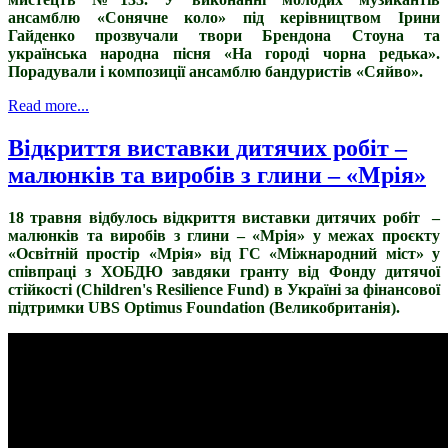
ансамблю «Сонячне коло» під керівництвом Ірини
Гайденко прозвучали твори Брендона Стоуна та
українська народна пісня «На городі чорна редька».
Порадували і композиції ансамблю бандуристів «Сяйво».
Read more...
Відкриття виставки дитячих робіт –
малюнків та виробів з глини – «Мрія»
18 травня відбулось відкриття виставки дитячих робіт –
малюнків та виробів з глини – «Мрія» у межах проєкту
«Освітній простір «Мрія» від ГС «Міжнародний міст» у
співпраці з ХОБДЮ завдяки гранту від Фонду дитячої
стійкості (Children's Resilience Fund) в Україні за фінансової
підтримки UBS Optimus Foundation (Великобританія).