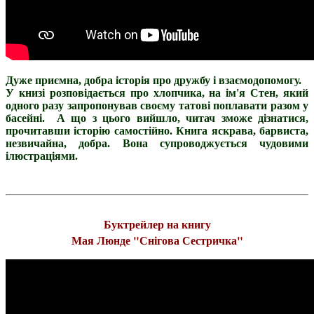
Дуже приємна, добра історія про дружбу і взаємодопомогу.
У книзі розповідається про хлопчика, на ім'я Стен, який
одного разу запропонував своєму татові поплавати разом у
басейні. А що з цього вийшло, читач зможе дізнатися,
прочитавши історію самостійно. Книга яскрава, барвиста,
незвичайна, добра. Вона супроводжується чудовими
ілюстраціями.
Буктрейлер на книгу
Мая Люнде "Снігова Сестричка"