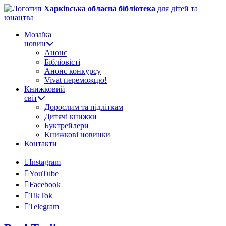
Харківська обласна бібліотека
для дітей та
юнацтва
Мозаїка
новин
Анонс
Бібліовісті
Анонс конкурсу
Vivat переможцю!
Книжковий
світ
Дорослим та підліткам
Дитячі книжки
Буктрейлери
Книжкові новинки
Контакти
Instagram
YouTube
Facebook
TikTok
Telegram