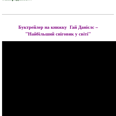
Буктрейлер на книжку Гай Данієлс –
"Найбільший сніговик у світі"