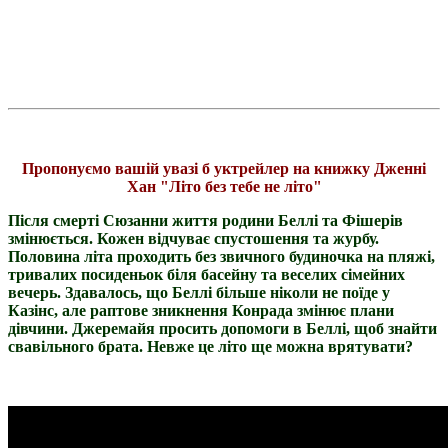
Пропонуємо вашій увазі б
уктрейлер на книжку Дженні
Хан "Літо без тебе не літо"
Після смерті Сюзанни життя родини Беллі та Фішерів
змінюється. Кожен відчуває спустошення та журбу.
Половина літа проходить без звичного будиночка на пляжі,
тривалих посиденьок біля басейну та веселих сімейних
вечерь. Здавалось, що Беллі більше ніколи не поїде у
Казінс, але раптове зникнення Конрада змінює плани
дівчини. Джеремайя просить допомоги в Беллі, щоб знайти
свавільного брата. Невже це літо ще можна врятувати?