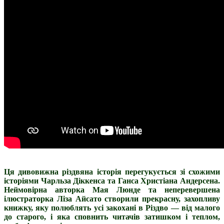
Ця дивовижна різдвяна історія перегукується зі схожими
історіями Чарльза Діккенса та Ганса Христіана Андерсена.
Неймовірна авторка Мая Люнде та неперевершена
ілюстраторка Ліза Айсато створили прекрасну, захопливу
книжку, яку полюблять усі закохані в Різдво — від малого
до старого, і яка сповнить читачів затишком і теплом,