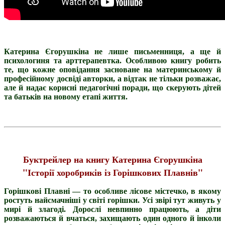
Катерина Єгорушкіна не лише письменниця, а ще й
психологиня та арттерапевтка. Особливою книгу робить
те, що кожне оповідання засноване на материнському й
професійному досвіді авторки, а відтак не тільки розважає,
але й надає корисні педагогічні поради, що скерують дітей
та батьків на новому етапі життя.
Буктрейлер на книгу Катерина Єгорушкіна
"Історії хоробриків із Горішкових Плавнів"
Горішкові Плавні — то особливе лісове містечко, в якому
ростуть найсмачніші у світі горішки. Усі звірі тут живуть у
мирі й злагоді. Дорослі невпинно працюють, а діти
розважаються й вчаться, захищають один одного й інколи