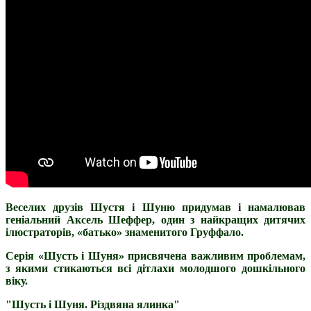
Веселих друзів Шустя і Шуню придумав і намалював
геніальний Аксель Шеффер, один з найкращих дитячих
ілюстраторів, «батько» знаменитого Груффало.
Серія «Шусть і Шуня» присвячена важливим проблемам,
з якими стикаються всі дітлахи молодшого дошкільного
віку.
"Шусть і Шуня. Різдвяна ялинка"