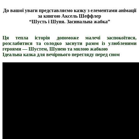
До вашої уваги представляємо казку з елементами анімації
за книгою Аксель Шеффлер
“Шусть і Шуня. Засинальна жабка”
Ця тепла історія допоможе малечі заспокоїтися,
розслабитися та солодко заснути разом із улюбленими
героями — Шустем, Шунею та милою жабкою
Ідеальна казка для вечірнього перегляду перед сном