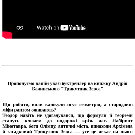
Пропонуємо вашій увазі буктрейлер на книжку Андрія
Бачинського "Трикутник Зевса"
Що робити, коли канікули псує геометрія, а стародавні
міфи раптом оживають?
Теодор навіть не здогадувався, що формули й теореми
стануть ключем до подорожі крізь час. Лабіринт
Мінотавра, боги Олімпу, античні міста, винаходи Архімеда
й загадковий Трикутник Зевса — усе це чекає на нього