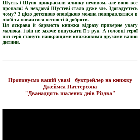
Шусть і Шуня прикрасили ялинку печивом, але воно все
пропало! А невдовзі Шустеві стало дуже зле. Здогадуєтесь
чому? З цією дотепною оповідкою можна повправлятися в
лічбі та повчитися чесності й доброти.
Ця яскрава й барвиста книжка відразу приверне увагу
малюка, і він не захоче випускати її з рук. А головні герої
цієї серії стануть найкращими книжковими друзями вашої
дитини.
Пропонуємо вашій увазі буктрейлер на книжку
Джеймса Паттерсона
"Дванадцять шалених днів Різдва"