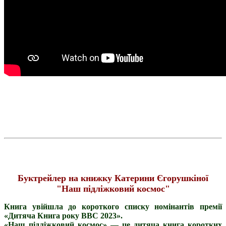
Буктрейлер на книжку Катерини Єгорушкіної
"Наш підліжковий космос"
Книга увійшла до короткого списку номінантів премії
«Дитяча Книга року BBC 2023».
«Наш підліжковий космос» — це дитяча книга коротких