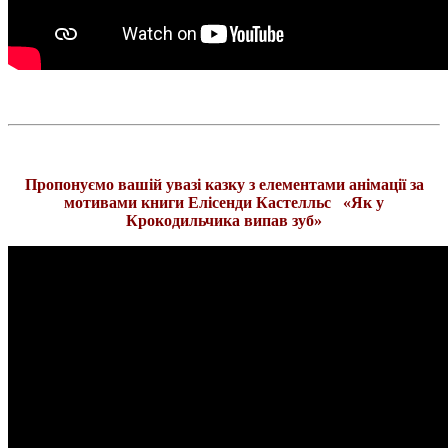
Пропонуємо вашій увазі к
азку з елементами анімації за
мотивами книги Елісенди Кастелльс
«Як у
Крокодильчика випав зуб»