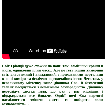
Світ Гріандії дуже схожий на наш: такі самісінькі країни й
міста, однаковий плин часу... Але це геть інший химерний
світ, дивовижний і вигадливий, з прихованими порталами
в інші виміри та безліччю надзвичайних істот. Десь там, у
невеличкому містечку, живе дівчинка Єва. Її безмежний
талант поєднується з безмежною безпорадністю. Дівчинку
переслідує хистка імла, що раз у раз міцнішає і
підкрадається все ближче. Однієї ночі Єва нарешті
насмілюється змінити життя та побороти свою
безпорадність…