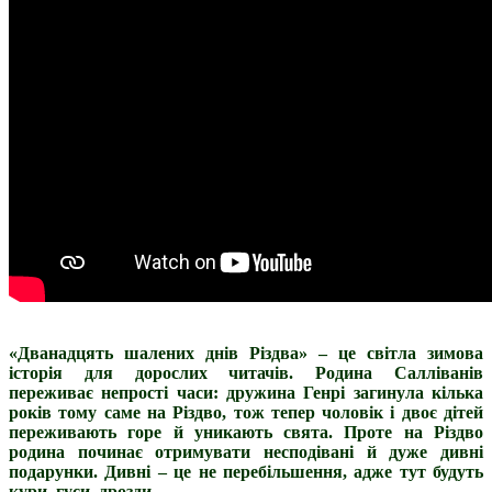
«Дванадцять шалених днів Різдва» – це світла зимова
історія для дорослих читачів. Родина Салліванів
переживає непрості часи: дружина Генрі загинула кілька
років тому саме на Різдво, тож тепер чоловік і двоє дітей
переживають горе й уникають свята. Проте на Різдво
родина починає отримувати несподівані й дуже дивні
подарунки. Дивні – це не перебільшення, адже тут будуть
кури, гуси, дрозди…