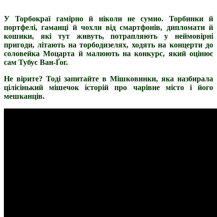
У Торбокраї гамірно й ніколи не сумно. Торбинки й
портфелі, гаманці й чохли від смартфонів, дипломати й
кошики, які тут живуть, потрапляють у неймовірні
пригоди, літають на торбодизелях, ходять на концерти до
соловейка Моцарта й малюють на конкурс, який оцінює
сам Тубус Ван-Ґог.
Не вірите? Тоді запитайте в Мішковинки, яка назбирала
цілісінький мішечок історій про чарівне місто і його
мешканців.