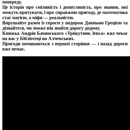
попереду.
Це історія про сміливість і допитливість, про знання, які
можуть врятувати, і про справжню пригоду, де математика
стає магією, а міфи — реальністю.
Вирушайте разом із героєм у подорож Давньою Грецією та
дізнайтеся, чи зможе він знайти дорогу додому.
Книжка Андрія Бачинського «Трикутник Зевса» вже чекає
на вас у Бібліотеці на Алчевських.
Пригоди починаються з першої сторінки — і назад дороги
вже немає.