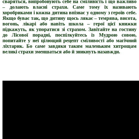
сваряться, випробовують себе на сміливість і що важливо
– долають власні страхи. Саме тому їх називають
хоробриками і кожна дитина впізнає у одному з героїв себе.
Якщо буває так, що дитину щось лякає – темрява, висота,
вогонь, лікарі або навіть школа – герої цієї книжки
підкажуть, як упоратися зі страхом. Завітайте на гостину
до Лісової порадні, поспілкуйтесь із Мудрою совою,
попитайте у неї цілющий рецепт сміливості або магічний
ліхтарик. Бо саме завдяки таким маленьким хитрощам
великі страхи зменшаться або й зникнуть назавжди.