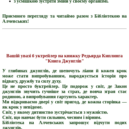
з усмішкою зустріти зміни у своєму організмі.
Приємного перегляду та читаймо разом з Бібліотекою на
Алчевських!
Вашій увазі б
уктрейлер на книжку Редьярда Киплинга
"Книга Джунглів"
У глибинах джунглів, де шепочуть ліани й кожен крок
може стати випробуванням, народжується історія про
відвагу, дружбу та силу духу.
Це не просто буктрейлер. Це подорож у світ, де Закон
джунглів звучить гучніше за страх, де вовча зграя стає
родиною, а випробування гартують характер.
Ми відкриваємо двері у світ пригод, де кожна сторінка —
як крок у невідоме.
Світ, у якому дитинство зустрічається з мужністю.
Світ, що навчає бути сильним, чесним і вірним.
Бібліотека на Алчевських запрошує відчути подих
джунглів.