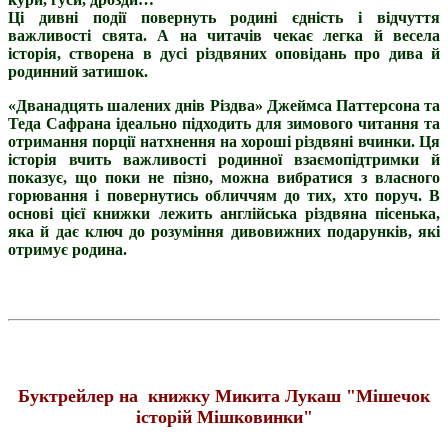
Ці дивні події повернуть родині єдність і відчуття
важливості свята. А на читачів чекає легка й весела
історія, створена в дусі різдвяних оповідань про дива й
родинний затишок.
«Дванадцять шалених днів Різдва» Джеймса Паттерсона та
Теда Сафрана ідеально підходить для зимового читання та
отримання порції натхнення на хороші різдвяні вчинки. Ця
історія вчить важливості родинної взаємопідтримки й
показує, що поки не пізно, можна вибратися з власного
горювання і повернутись обличчям до тих, хто поруч. В
основі цієї книжки лежить англійська різдвяна пісенька,
яка й дає ключ до розуміння дивовижних подарунків, які
отримує родина.
Буктрейлер на
книжку Микита Лукаш "Мішечок
історій Мішковинки"