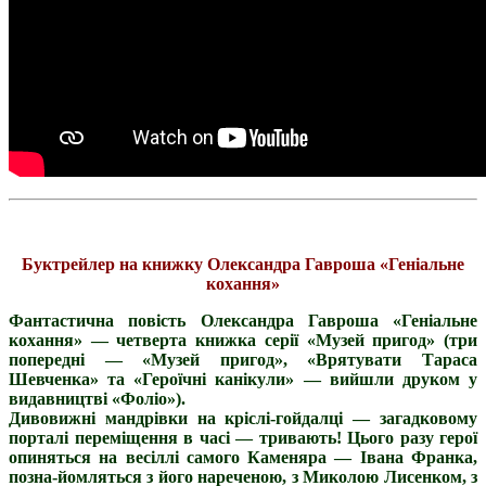
Буктрейлер на книжку Олександра Гавроша «Геніальне
кохання»
Фантастична повість Олександра Гавроша «Геніальне
кохання» — четверта книжка серії «Музей пригод» (три
попередні — «Музей пригод», «Врятувати Тараса
Шевченка» та «Героїчні канікули» — вийшли друком у
видавництві «Фоліо»).
Дивовижні мандрівки на кріслі-гойдалці — загадковому
порталі переміщення в часі — тривають! Цього разу герої
опиняться на весіллі самого Каменяра — Івана Франка,
позна-йомляться з його нареченою, з Миколою Лисенком, з