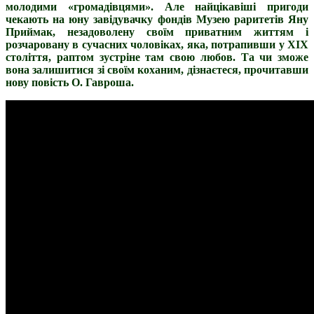
молодими «громадівцями». Але найцікавіші пригоди
чекають на юну завідувачку фондів Музею раритетів Яну
Приймак, незадоволену своїм приватним життям і
розчаровану в сучасних чоловіках, яка, потрапивши у ХІХ
століття, раптом зустріне там свою любов. Та чи зможе
вона залишитися зі своїм коханим, дізнаєтеся, прочитавши
нову повість О. Гавроша.