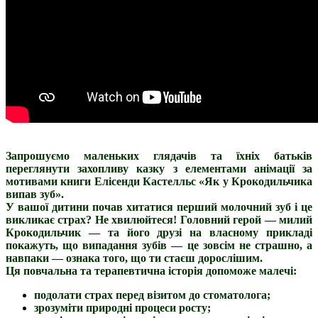
Запрошуємо маленьких глядачів та їхніх батьків
переглянути захопливу казку з елементами анімації за
мотивами книги Елісенди Кастелльс «Як у Крокодильчика
випав зуб».
У вашої дитини почав хитатися перший молочний зуб і це
викликає страх? Не хвилюйтеся! Головний герой — милий
Крокодильчик — та його друзі на власному прикладі
покажуть, що випадання зубів — це зовсім не страшно, а
навпаки — ознака того, що ти стаєш дорослішим.
Ця повчальна та терапевтична історія допоможе малечі:
подолати страх перед візитом до стоматолога;
зрозуміти природні процеси росту;