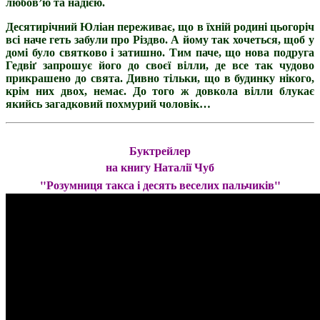
любов’ю та надією.
Десятирічний Юліан переживає, що в їхній родині цьогоріч
всі наче геть забули про Різдво. А йому так хочеться, щоб у
домі було святково і затишно. Тим паче, що нова подруга
Гедвіґ запрошує його до своєї вілли, де все так чудово
прикрашено до свята. Дивно тільки, що в будинку нікого,
крім них двох, немає. До того ж довкола вілли блукає
якийсь загадковий похмурий чоловік…
Буктрейлер
на книгу Наталії Чуб
"Розумниця такса і десять веселих пальчиків"