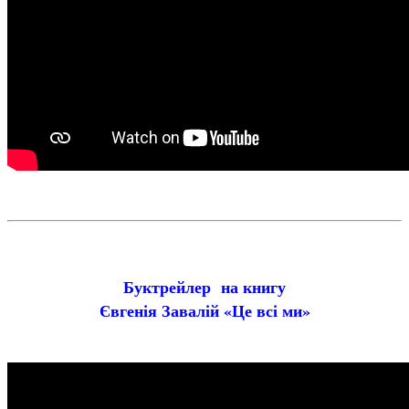
Буктрейлер на книгу
Євгенія Завалій «Це всі ми»