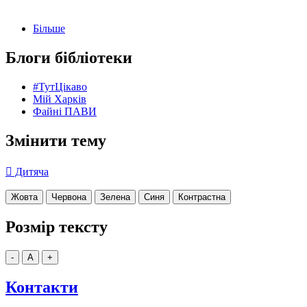
Більше
Блоги бібліотеки
#ТутЦікаво
Мій Харків
Файні ПАВИ
Змінити тему
Дитяча
Жовта
Червона
Зелена
Синя
Контрастна
Розмір тексту
-
A
+
Контакти