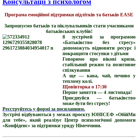
Консультації з психологом
Програма емоційної підтримки підлітків та батьків EASE
Запрошуємо батьків та піклувальників стати учасниками
батьківських клубів!
8 зустрічей за програмою
«Батьківство без стресу»
допоможуть відновити ресурс і
покращити стосунки з дітьми
Говоримо про вікові кризи,
стабільний режим та позитивне
спілкування
А ще — кава, чай, печиво у
теплому колі.
Щовівторка о 17:30
Перше заняття — 4 листопада!
Приєднуйся — батьківство
може бути без стресу!
Реєструйтесь у формі за посиланням.
Зустрічі відбуваються у межах проєкту ЮНІСЕФ «ОбійМи
для тебе», який реалізує Центр психологічної допомоги
«Конфіденс» за підтримки уряду Німеччини.