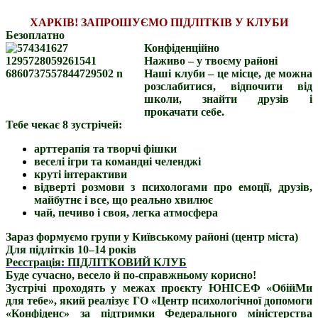
ХАРКІВ! ЗАПРОШУЄМО ПІДЛІТКІВ У КЛУБИ
Безоплатно
Конфіденційно
Наживо – у твоєму районі
Наші клуби – це місце, де можна
розслабитися, відпочити від
школи, знайти друзів і
прокачати себе.
Тебе чекає 8 зустрічей:
арттерапія та творчі фішки
веселі ігри та командні челенджі
круті інтерактиви
відверті розмови з психологами про емоції, друзів,
майбутнє і все, що реально хвилює
чай, печиво і своя, легка атмосфера
Зараз формуємо групи
у Київському районі (центр міста)
Для підлітків 10–14 років
Реєстрація: ПІДЛІТКОВИЙ КЛУБ
Буде сучасно, весело й по-справжньому корисно!
Зустрічі проходять у межах проєкту ЮНІСЕФ «ОбійМи
для тебе», який реалізує ГО «Центр психологічної допомоги
«Конфіденс» за підтримки Федерального міністерства