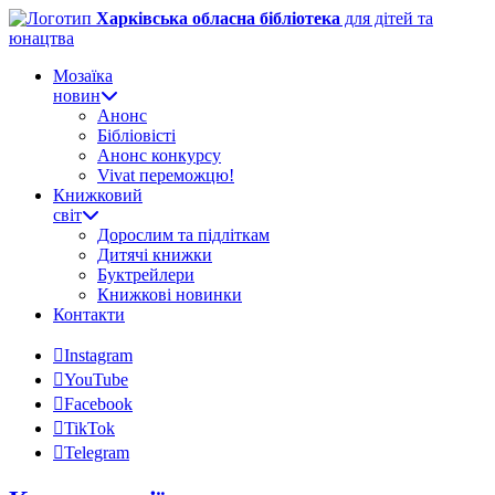
Харківська обласна бібліотека
для дітей та
юнацтва
Мозаїка
новин
Анонс
Бібліовісті
Анонс конкурсу
Vivat переможцю!
Книжковий
світ
Дорослим та підліткам
Дитячі книжки
Буктрейлери
Книжкові новинки
Контакти
Instagram
YouTube
Facebook
TikTok
Telegram